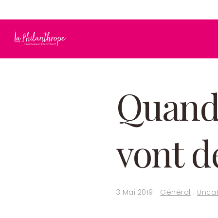
info@laphilanthrope.com
819 692-1149
Quand 
vont d
3 Mai 2019
Général
.
Unca