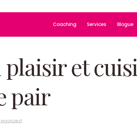
Coaching
Services
Blogue
plaisir et cuis
e pair
tegorized