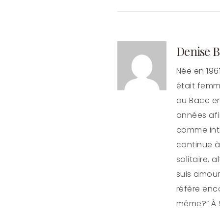
Denise B
Née en 196
était femm
au Bacc en
années afin
comme inte
continue à
solitaire, 
suis amour
réfère enc
même?” À 5