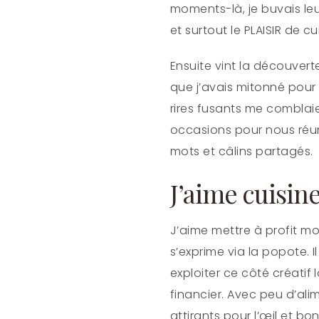
moments-là, je buvais leur
et surtout le PLAISIR de cui
Ensuite vint la découvert
que j’avais mitonné pour 
rires fusants me comblaie
occasions pour nous réuni
mots et câlins partagés.
J’aime cuisin
J’aime mettre à profit mon
s’exprime via la popote. I
exploiter ce côté créatif
financier. Avec peu d’alim
attirants pour l’œil et bo