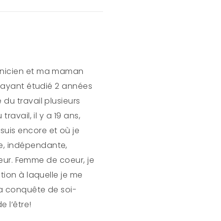
canicien et ma maman
t ayant étudié 2 années
du travail plusieurs
avail, il y a 19 ans,
uis encore et où je
e, indépendante,
uceur. Femme de coeur, je
tion à laquelle je me
la conquête de soi-
 l’être!