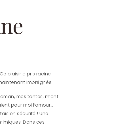
ine
Ce plaisir a pris racine
s maintenant imprégnée.
maman, mes tantes, m’ont
taient pour moi l’amour…
ntais en sécurité ! Une
s mimiques. Dans ces