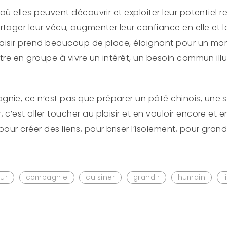
 où elles peuvent découvrir et exploiter leur potentiel re
tager leur vécu, augmenter leur confiance en elle et l
plaisir prend beaucoup de place, éloignant pour un mom
 Être en groupe à vivre un intérêt, un besoin commun ill
nie, ce n’est pas que préparer un pâté chinois, une 
c’est aller toucher au plaisir et en vouloir encore et e
our créer des liens, pour briser l’isolement, pour grandi
ur
compagnie
cuisiner
grandir
humain
l