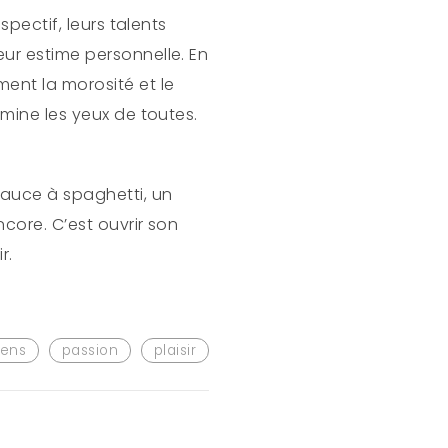
spectif, leurs talents
eur estime personnelle. En
ent la morosité et le
umine les yeux de toutes.
sauce à spaghetti, un
ncore. C’est ouvrir son
r.
iens
passion
plaisir