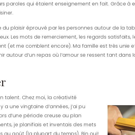
s paroles qui étaient enseignement en fait. Grâce à elle
siner.
e du plaisir éprouvé par les personnes autour de la tab
eux. Les mots de remerciement, les regards satisfaits, l
nt (et me comblent encore). Ma famille est très unie et
r autour d’un repas où l’amour se ressent tant dans l
er
 talent. Chez moi, la créativité
l y a une vingtaine d’années, j’ai pu
 lors d’une période creuse au plan
ents, je planifiais et inventais des mets
ns au goût (la plupart du temps). Bin oui!