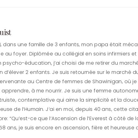
uist
1, dans une famille de 3 enfants, mon papa était mé
e au foyer. Diplômée au collégial en soins infirmiers e
 psycho-éducation, j’ai choisi de me retirer du marché 
 d’élever 2 enfants. Je suis retournée sur le marché du tr
rvenante au Centre de femmes de Shawinigan, où je s
 apprendre, à me nourrir. Je suis une femme autonom
altruiste, contemplative qui aime la simplicité et la do
euse de l’Humain. J’ai en moi, depuis 40 ans, cette cita
ore: “Qu’est-ce que l’Ascension de l’Everest à côté de 
8 ans, je suis encore en ascension, fière et heureuse de