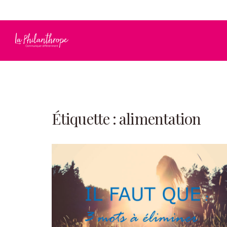
info@laphilanthrope.com
819 692-1149
Étiquette :
alimentation