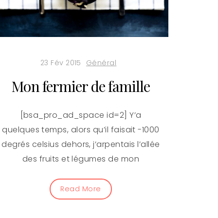
23 Fév 2015
Général
Mon fermier de famille
[bsa_pro_ad_space id=2] Y’a
quelques temps, alors qu’il faisait -1000
degrés celsius dehors, j’arpentais l’allée
des fruits et légumes de mon
Read More