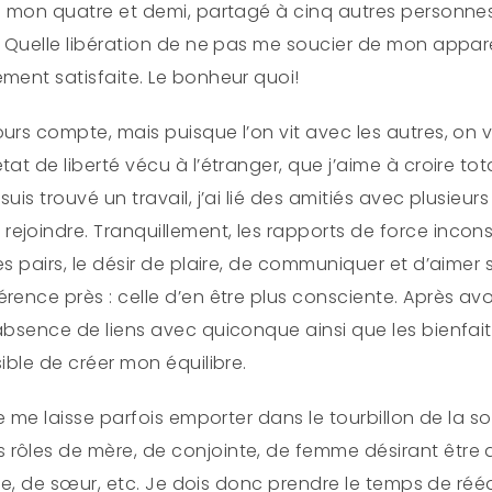
de mon quatre et demi, partagé à cinq autres personne
t! Quelle libération de ne pas me soucier de mon appar
ment satisfaite. Le bonheur quoi!
urs compte, mais puisque l’on vit avec les autres, on 
at de liberté vécu à l’étranger, que j’aime à croire tot
uis trouvé un travail, j’ai lié des amitiés avec plusieu
ejoindre. Tranquillement, les rapports de force incons
s pairs, le désir de plaire, de communiquer et d’aimer s
rence près : celle d’en être plus consciente. Après avo
 absence de liens avec quiconque ainsi que les bienfai
ible de créer mon équilibre.
je me laisse parfois emporter dans le tourbillon de la s
rôles de mère, de conjointe, de femme désirant être 
amie, de sœur, etc. Je dois donc prendre le temps de rééq