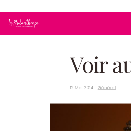
info@laphilanthrope.com
819 692-1149
Voir a
12 Mai 2014
Général