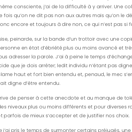
me consciente, j’ai de la difficulté à y arriver. Une c
fois qu’on ne dit pas non aux autres mais qu’on le d
onc encore et toujours à dire non, ce qui n’est pas si f
se, peinarde, sur la bande d’un trottoir avec une copine
personne en état d’ébriété plus ou moins avancé et tr
ous adresser la parole. J’ai à peine le temps d’échang
e que je dois arrêter; ledit individu n’étant pas dig
clame haut et fort bien entendu et, penaud, le mec s’en 
t digne d’être entendu.
’arrive de penser à cette anecdote et au manque de t
des niveaux plus ou moins différents et pour diverses r
 parfois de mieux s‘accepter et de justifier nos choix.
 j’ai pris le temps de surmonter certains préjugés, une 