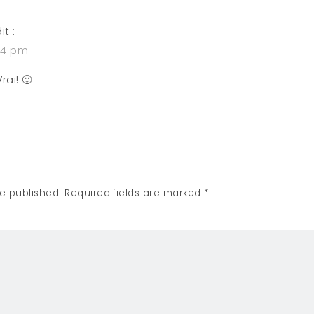
it :
:14 pm
rai! 🙂
be published. Required fields are marked *