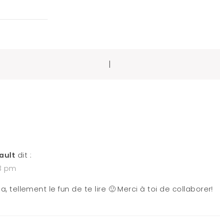
|
tion
ault
dit :
13 pm
sa, tellement le fun de te lire 🙂 Merci à toi de collaborer!