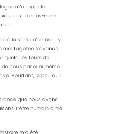
ollègue m’a rappelé
ésire, c’est à nous-même
acile…
 à la sortie d’un bar il y
ès mal fagotée s’avance
er quelques tours de
ne de nous parler ni même
va. Pourtant, le peu qu’il
olérance que nous avons
aisons. L’être humain aime
histoire m’a été