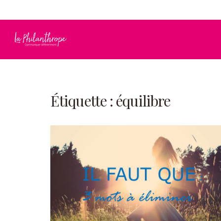
info@laphilanthrope.com
819 692-1149
Étiquette :
équilibre