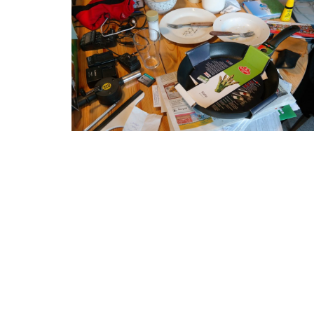
11 Juin 2014
Général
Comment apprivoiser le
chaos
[bsa_pro_ad_space id=2] J’essaie
depuis longtemps de me faire croire
que je suis zen et calme : je me fais des